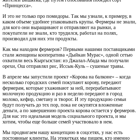
«Принцесса».
И это не только про помидоры. Так мы узнали, к примеру, в
каком объеме удобнее упаковывать крупы. Фермеры не знали,
для кого они выращивают и отправляют на рынки, а
покупатели не знали, кто трудился, работал на полях,
производил для них эти продукты.
Как мы находим фермеров? Первыми нашими поставщиками
стали женщины кооператива «Дыйкан Мурас», одной сетью
охватили весь Кыргызстан: из Джалал-Абада мы получали
орехи, Ош отправлял рис, Иссык-Куль – сушеные травы.
В апреле мы запустили проект «Корова на балконе» – когда
несколько городских семей покупают корову, передают
фермерам, которые ухаживают за ней, перерабатывают
молочную продукцию и раз в неделю передают в город
молоко, кефир, сметану и творог. И эту продукцию семьи
будут получать до тех пор, пока не окупятся вложенные
деньги, а по завершению проекта корова остается у фермеров.
Для нас это идеальная модель социального проекта, и мы
хотим, чтобы еще больше семей участвовало в нем.
Мы продвигаем нашу концепцию в соцсетях, у нас есть
постоянные клиенты. На этикетках мы пишем, кто именно