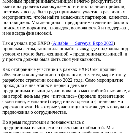
Молодым предпринимательницам нелегко раскрутиться и
выйти на уровень самоокупаемости и постоянной прибыли,
поэтому я всегда была рада принимать участие в различных
мероприятиях, чтобы найти возможных партнеров, клиентов,
поставщиков. Мы женщины – предпринимательницы были в
поисках нетворкинга, площадок, возможностей и поддержки,
и не всегда финансовой.
Так я узнала про EXPO (
Airtable — Surveys: Expo 2023
)
прошлым летом, заполнила онлайн заявку, где подходила под
условия: нужно быть женщиной – предпринимательницей, и
у проекта должна была быть своя уникальность.
Как отобранные участники в рамках EXPO мы прошли
обучение и консультации по финансам, отчетам, маркетингу,
разработке стратегии осенью 2022 года. Само мероприятие
проходило в два этапа: в первый день все
предпринимательницы участвовали в масштабной выставке, а
на второй день мы уже «питчились» (провели презентацию
своей идеи, компании) перед инвесторами и финансовыми
учреждениями. Некоторые участницы в тот же день получали
предложения о сотрудничестве.
Во время подготовки я познакомилась с
предпринимательницами со всех наших областей. Мы
слышали друг друга, мы видели наши слабости и сильные