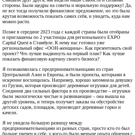
стороны. Были щедры на советы и моральную поддержку! Да,
не все тогда получили финансовое предложение, но это была
крутая возможность показать самих себя, и увидеть, куда нам
можно расти.
Позже в середине 2023 года с каждой страны были отобраны
и приглашены по 2 участницы для регионального EXPO
Capital Quest в Стамбуле. К нему нас готовил уже
региональный офис «ООН-женщины». Как презентовать свой
проект? Что лучше выдвинуть на первый план? Как лучше
показать финансовую картину своего бизнеса?
Я познакомилась с предпринимательницами из стран
Центральной Азии и Европы, и были проекты, которыми я
искренне восхищалась. Например, хорошо запомнила девушку
из Грузии, которая производит деревяные игрушки для детей.
Соединив два сильных фактора в их производстве – игрушки
были экологически чистые и развивающие – она вышла на
другой уровень, и теперь получает заказы на обустройство
детских садов, площадок, производит деревяные горки и
качели.
Я не увидела большую разницу между
предпринимательницами из разных стран, просто кто-то был
больше уверен в себе, у кого-то было меньше опыта общения с