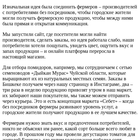
Изначальная идея была соединить фермеров – производителей
с потребителями без посредников, чтобы городские жители
могли получать фермерскую продукцию, чтобы между ними
была прямая и открытая коммуникация.
Мы запустили сайт, где посетители могли найти
производителя, сделать заказы, но идея работала слабо, наши
потребители хотели пощупать, увидеть цвет, ощутить вкус и
запах продукции – и онлайн платформа переросла в
настоящий магазин.
Для отбора помидоров, например, мы сотрудничаем с сетью
семеноводов «Дыйкан Мурас» Чуйской области, которые
выращивают их из натуральных местных семян. Заказы в
Бишкеке получаем через нашу страницу в Инстаграме, два –
три раза в неделю продукцию привозят утром в наш маркет,
их забирают наши покупатели, мы также можем отправить
через курьера. Это и есть концепция маркета «Себет» – когда
без посредников фермеры развивают уровень услуг, а
городские жители получают продукцию в ее лучшем качестве.
Фермерам нужно знать вкус и предпочтения потребителей,
никто не объяснял им ранее, какой сорт больше всего любят в
городе. В прошлом году мы провели дегустацию томатов для
жителей Бишкека, где путем голосования победил сорт