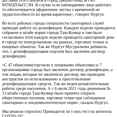
доставка этого анализа в город Джалал-Абад за счет
МТКЦПЗиГСЭН. В случае если наблюдаемое лицо работает,
то обеспечивается оформление листка о временной не
трудоспособности во время карантина», говорит Нургул.
Во всех районах города специалисты санитарных служб
проводят работу по дезинфекции. Каждую неделю проводится
собрание в штабе мэрии города Таш-Кумыр и там было
согласовано чтоб каждую неделю проводить санитарный день
в городе по понедельникам -на рынках, торговых точках и
пищевых объектах. Так же Нургул Мусуралиева добавила,
что, с дезинфицирующим отделом был заключен договор
дезинфекции.
«С 47 объектами(торговли и пищевыми объектами) и 7
организациями города был заключен договор дезинфекции, а
тем лицам, которые не заключили договор, мы проводим
инструктаж по использованию и приготовлению
дезинфицирующих средств. Так же ведем разъяснительные
работы среди населения. А с 6 июля 2021 года, решением №
13 штаба города Таш-Кумыр было принято открыть
общественные питания, торговые точки при соблюдении
санитарных и эпидемиологических норм», сказала Нургул.
Мы решили спросить! Проводится ли у них тест на антитела
СOVID-19?