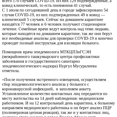
всего 170 случаев СOVID-19. Из них 129 подтвержденные, а
ковид клинический, то есть пневмония 41 случай.
С 1 июля по сегодняшний день в городе зафиксировано 54
случая СOVID-19, из них подтвержденных 49 и ковид —
клинический 5 случаев. Сейчас на домашнем карантине
находятся 77 человек и 6 человек получают стационарное
лечение. Семейные врачи ведут контроль над теми людьми,
которые находятся на домашнем карантине, так же они берут
все необходимые анализы для проверки СOVID-19 и конечно
проводят полный инструктаж для изоляции больного.
Помощник врача эпидемиолога МТКЦПЗиГСЭН
(межрайонного ташкумырского центра профилактики
заболевания и государственного санитарно
эпидемиологического надзора) Нургул Мусуралиева
отметила.
«После получения экстренного извещения, осуществляем
сбор эпидемиологического анализа у больного с
коронавирусной инфекцией, и заполняем анкету.
Установленное количество контактных лиц передаются по
месту жительства на 14 дней наблюдения- медицинским
работником. И на 12 контрольный день карантина, к больному
направляем медицинского работника и он берет анализ ПЦР
(полимеразная цепная реакция), так же и у контактных лиц,