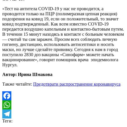
«Тест на антитела СOVID-19 у нас не проводится, а
проводится только на ПЦР (полимеразная цепная реакция)
подозрения на ковид 19, если он положительный, то значит
ковид подтвержденный. Как всем известно СOVID-19
передается воздушно капельным и контактно-бытовым путем.
В течении 15 минут находясь в контакте с больным человеком
— считай ты сам заражен. Просим всех соблюдать личную
гигиену, дистанцию, использовать антисептики и носить
маски, но лучше сделайте прививку. Сегодня к нам в город
поступило 2830 доз вакцины «Синофарм» можете начать
вакцинирование», говорит помощник врача эпидемиолога
Нургул.
Автор: Ирина Шмакова
Также читайте:
Предотврати распространение коронавируса
Facebook
WhatsApp
Теги:
Telegram