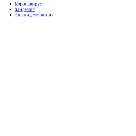
Коронавирус
пандемия
санэпидемстанция