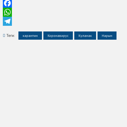
Facebook
WhatsApp
Telegram
Теги:
карантин
Коронавирус
Куланак
Нарын