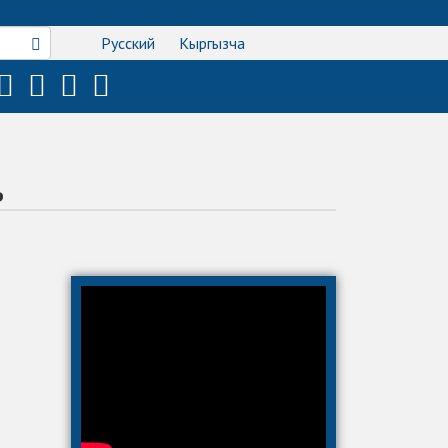
5
Русский
Кыргызча
ь