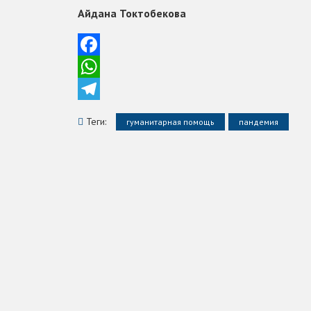
Айдана Токтобекова
Facebook
WhatsApp
Telegram
Теги:
гуманитарная помощь
пандемия