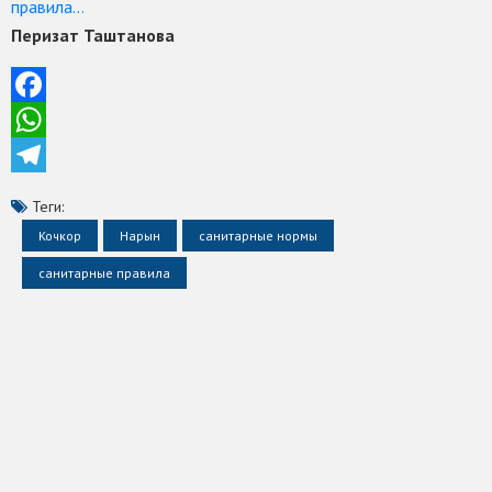
правила…
Перизат Таштанова
Facebook
WhatsApp
Telegram
Теги:
Кочкор
Нарын
санитарные нормы
санитарные правила