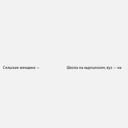
Сельская женщина —
Школа на кыргызском, вуз — на
образованная, но зависимая
русском: c какими трудностями
сталкиваются студенты в вузах
Кыргызстана
Добавить комментарий
Ваш адрес email не будет опубликован.
Обязательные поля
помечены
*